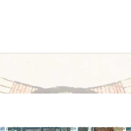
li per il funzionamento del sito, mentre altri ci aiutano a migliorare 