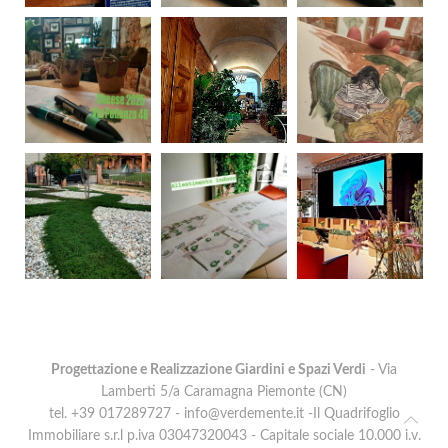
Progettazione e Realizzazione Giardini e Spazi Verdi
- Via
Lamberti 5/a Caramagna Piemonte (CN)
tel. +39 017289727 -
info@verdemente.it
-Il Quadrifoglio
Immobiliare s.r.l p.iva 03047320043 - Capitale sociale 10.000 i.v.