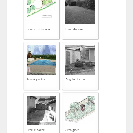
Percorso Curioso
Lama d'acqua
Bordo piscina
Angolo di quiete
Braci e bocce
Area giochi