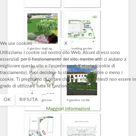
We use cookies
X
Il giardino degli ag...
Connetting garden
Utilizziamo i cookie sul nostro sito Web. Alcuni di essi sono
essenziali per il funzionamento del sito, mentre altri ci aiutano a
migliorare questo sito e l'esperienza dell'utente (cookie di
tracciamento). Puoi decidere tu stesso se consentire o meno i
cookie. Ti preghiamo di notare che se li rifiuti, potresti non essere in
grado di utilizzare tutte le funzionalità del sito.
OK
RIFIUTA
Il giardino giocoso
Il giardino cortile
Maggiori informazioni