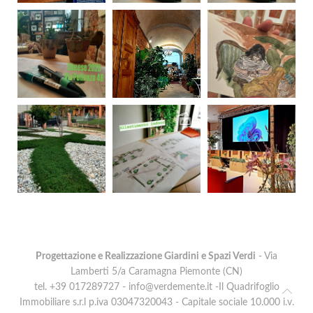
Progettazione e Realizzazione Giardini e Spazi Verdi
- Via
Lamberti 5/a Caramagna Piemonte (CN)
tel. +39 017289727 -
info@verdemente.it
-Il Quadrifoglio
Immobiliare s.r.l p.iva 03047320043 - Capitale sociale 10.000 i.v.