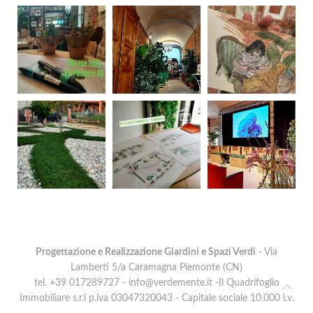
Progettazione e Realizzazione Giardini e Spazi Verdi
- Via
Lamberti 5/a Caramagna Piemonte (CN)
tel. +39 017289727 -
info@verdemente.it
-Il Quadrifoglio
Immobiliare s.r.l p.iva 03047320043 - Capitale sociale 10.000 i.v.